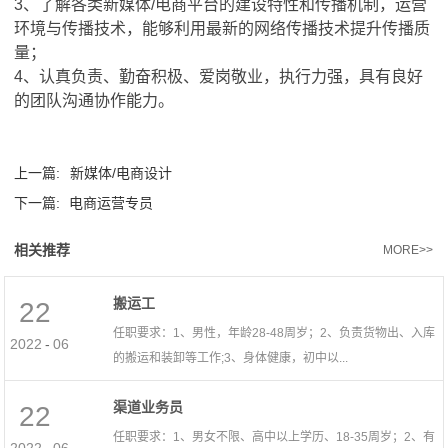
3
、了解各类新媒体
/
电商平台的建设特性和传播机制，运营
环境与传播技术，能够利用最新的网络传播技术提升传播质
量；
4
、认真负责、勤奋积极、爱岗敬业，执行力强，具有良好
的团队沟通协作能力。
上一篇:
新媒体/电商设计
下一篇:
电商运营专员
相关推荐
MORE>>
搬运工
22
任职要求：1、男性，年龄28-48周岁；2、负责货物出、入库
2022
-
06
的搬运和装卸等工作;3、身体健康，初中以...
渠道业务员
22
任职要求：1、男女不限、高中以上学历、18-35周岁；2、有