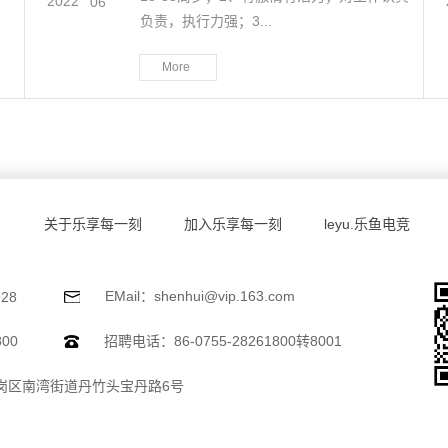
2022
-
06
负责，执行力强；3...
More
关于乐享每一刻
加入乐享每一刻
leyu.乐鱼电竞
EMail：shenhui@vip.163.com
28
800
招聘电话：86-0755-28261800转8001
岗区南湾街道丹竹头宝丹路6号