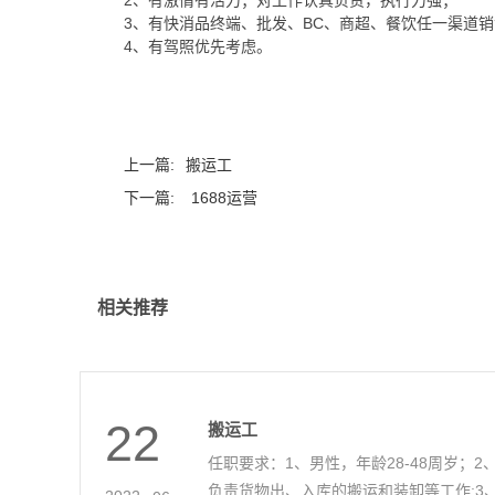
2
、有激情有活力；对工作认真负责，执行力强；
3
、有快消品终端、批发、
BC
、商超、餐饮任一渠道销
4
、有驾照优先考虑。
上一篇:
搬运工
下一篇:
1688运营
相关推荐
22
搬运工
任职要求：1、男性，年龄28-48周岁；2
负责货物出、入库的搬运和装卸等工作;3