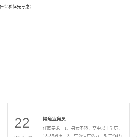
售经验优先考虑；
22
渠道业务员
、
任职要求：1、男女不限、高中以上学历、
、
18-35周岁；2、有激情有活力；对工作认真